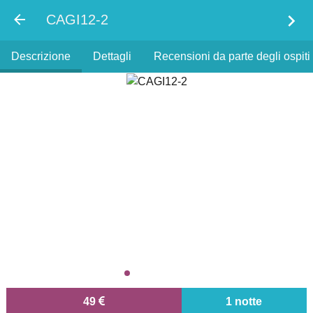
chevron_right
CAGI12-2
Descrizione
Dettagli
Recensioni da parte degli ospiti 
49
1 notte