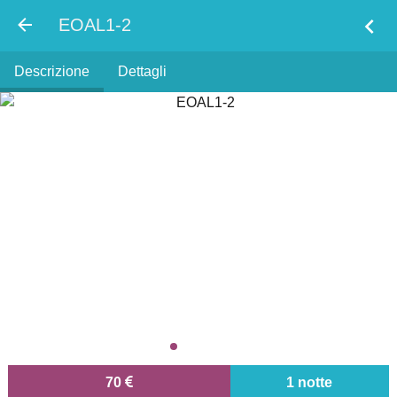
chevron_left
EOAL1-2
Descrizione
Dettagli
70
1 notte