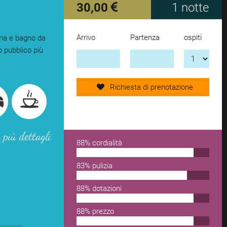
30,00
1 notte
Arrivo
Partenza
ospiti
cina e bagno da
Manda ora la richiesta
o pubblico più
aggiungi un altro alloggio
Richiesta di prenotazione
rimuovi dalla lista dei preferiti
 più dettagli
88% cordialità
83% pulizia
88% dotazioni
88% prezzo