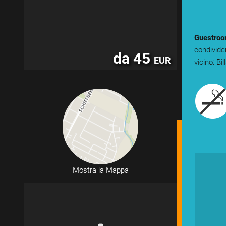
Guestro
condivider
da 45
EUR
vicino: Bi
Mostra la Mappa