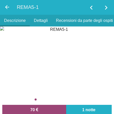
chevron_left
chevron_right
REMA5-1
Descrizione
Dettagli
Recensioni da parte degli ospiti
70
1 notte