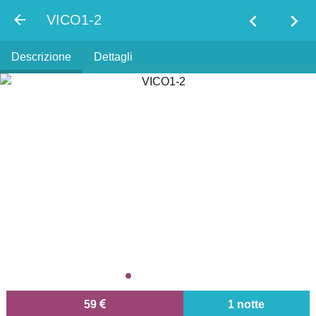
chevron_left
chevron_right
VICO1-2
Descrizione
Dettagli
59
1 notte